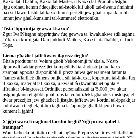
Kaxxi tat-Tbaħħir, Kaxxi tal-Master, u Kaxxi tal-Prodotti.Jistgħu
jiġu ordnati kemm f'daqsijiet tal-istokk kif ukoll tad-dwana f'minimi
baxxi.Dawn l-istili tal-kaxxi huma perfetti jew għall-ippakkjar bl-
imnut jew għall-kunsinni tal-kummerċ elettroniku.
Tista 'tipprintja ġewwa l-kaxxi?
Żgur Iva!Nistgħu nipprintjaw fuq ġewwa ta 'kwalunkwe stili tagħna
ta' kaxxa korrugata.Dan jinkludi Mailers, Kaxxi tat-Tbaħħir, u Tuck
Tops.
Liema għażliet jaffettwaw il-prezz tiegħi?
Bħala produttur ta 'volum għoli b'ekonomiji ta' skala, Nosto
jipprovdi l-aktar prezzijiet kompetittivi tal-industrija fuq kaxxi
stampati apposta disponibbli.Il-prezz huwa ġeneralment fattur ta
'ħames affarijiet: dimensjonijiet, stil tal-kaxxa, kopertura tal-linka fuq
il-kaxxa, materjal tal-kaxxa, u kwantità (kwantitajiet ogħla =
iffrankar bl-ingrossa).Ordnijiet personalizzati ta '5,000 jew aktar
jistgħu jkunu eliġibbli għal roħs ta' volum.Jekk għandek mistoqsijiet
dwar prezzijiet jew għażliet li jistgħu jaffettwaw l-ordni tal-ippakkjar
tad-dwana tiegħek, it-tim tagħna ta 'appoġġ għall-klijenti huwa
kuntent li jgħin!
X'jiġri wara li nagħmel l-ordni tiegħi?Niġi prova qabel l-
istampar?
Wara l-checkout, it-tim dedikat tagħna Prepress se jirrevedi d-disinn