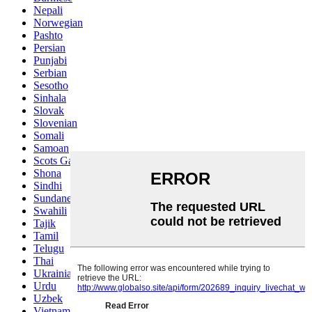
Nepali
Norwegian
Pashto
Persian
Punjabi
Serbian
Sesotho
Sinhala
Slovak
Slovenian
Somali
Samoan
Scots Gaelic
Shona
Sindhi
Sundanese
Swahili
Tajik
Tamil
Telugu
Thai
Ukrainian
Urdu
Uzbek
Vietnamese