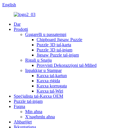
English
Dar
Prodotti
Ġugarelli u passatempi
Chipboard Jigsaw Puzzle
Puzzle 3D tal-karta
Puzzle 3D tal-injam
Jigsaw Puzzle tal-injam
Rigali u Snajja
Provvisti Dekorazzjoni tal-Milied
Ippakkjar u Stampar
Kaxxa tal-kartun
Kaxxa riġida
Kaxxa korrugata
Kaxxa tal-Wiri
Speċjalista tal-Kaxxa OEM
Puzzle tal-injam
Fuqna
Min aħna
X'nagħmlu aħna
Aħbarijiet
Ikkuntatjana