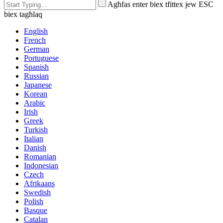
Agħfas enter biex tfittex jew ESC
biex tagħlaq
English
French
German
Portuguese
Spanish
Russian
Japanese
Korean
Arabic
Irish
Greek
Turkish
Italian
Danish
Romanian
Indonesian
Czech
Afrikaans
Swedish
Polish
Basque
Catalan