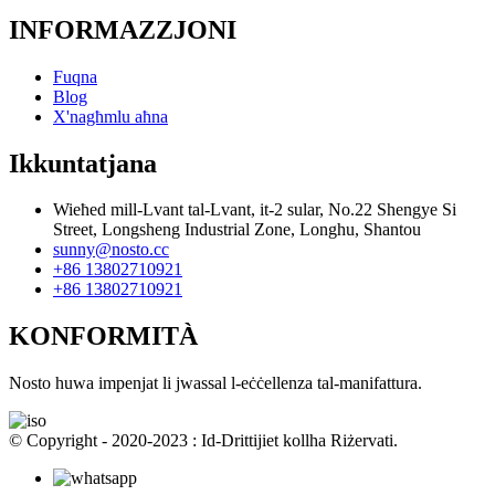
INFORMAZZJONI
Fuqna
Blog
X'nagħmlu aħna
Ikkuntatjana
Wieħed mill-Lvant tal-Lvant, it-2 sular, No.22 Shengye Si
Street, Longsheng Industrial Zone, Longhu, Shantou
sunny@nosto.cc
+86 13802710921
+86 13802710921
KONFORMITÀ
Nosto huwa impenjat li jwassal l-eċċellenza tal-manifattura.
© Copyright - 2020-2023 : Id-Drittijiet kollha Riżervati.