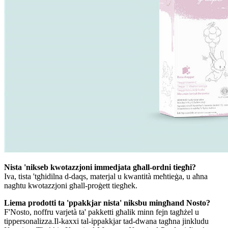
Nista 'nikseb kwotazzjoni immedjata għall-ordni tiegħi?
Iva, tista 'tgħidilna d-daqs, materjal u kwantità meħtieġa, u aħna
nagħtu kwotazzjoni għall-proġett tiegħek.
Liema prodotti ta 'ppakkjar nista' niksbu mingħand Nosto?
F'Nosto, noffru varjetà ta' pakketti għalik minn fejn tagħżel u
tippersonalizza.Il-kaxxi tal-ippakkjar tad-dwana tagħna jinkludu