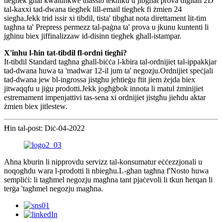
tiegħek għal kwalunkwe tħassib tekniku u jibgħat prova diġitali 2D
tal-kaxxi tad-dwana tiegħek lill-email tiegħek fi żmien 24
siegħa.Jekk trid issir xi tibdil, tista' tibgħat nota direttament lit-tim
tagħna ta' Prepress permezz tal-paġna ta' prova u jkunu kuntenti li
jgħinu biex jiffinalizzaw id-disinn tiegħek għall-istampar.
X'inhu l-ħin tat-tibdil fl-ordni tiegħi?
It-tibdil Standard tagħna għall-biċċa l-kbira tal-ordnijiet tal-ippakkjar
tad-dwana huwa ta 'madwar 12-il jum ta' negozju.Ordnijiet speċjali
tad-dwana jew bl-ingrossa jistgħu jeħtieġu ftit jiem żejda biex
jitwaqqfu u jiġu prodotti.Jekk jogħġbok innota li matul żminijiet
estremament impenjattivi tas-sena xi ordnijiet jistgħu jieħdu aktar
żmien biex jitlestew.
Ħin tal-post: Diċ-04-2022
Aħna kburin li nipprovdu servizz tal-konsumatur eċċezzjonali u
noqogħdu wara l-prodotti li nbiegħu.L-għan tagħna f'Nosto huwa
sempliċi: li tagħmel negozju magħna tant pjaċevoli li tkun ħerqan li
terġa 'tagħmel negozju magħna.