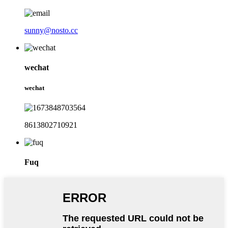
sunny@nosto.cc
wechat
wechat
8613802710921
Fuq