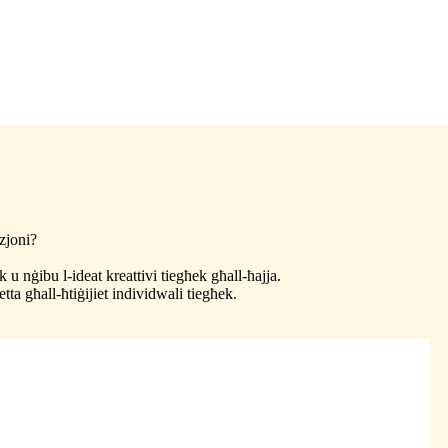
zzjoni?
 nġibu l-ideat kreattivi tiegħek għall-ħajja.
ta għall-ħtiġijiet individwali tiegħek.