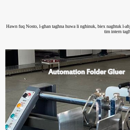
Hawn fuq Nosto, l-għan tagħna huwa li ngħinuk, biex nagħtuk l-aħjar 
tim intern tag