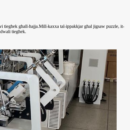
 tiegħek għall-ħajja.Mill-kaxxa tal-ippakkjar għal jigsaw puzzle, it-
idwali tiegħek.