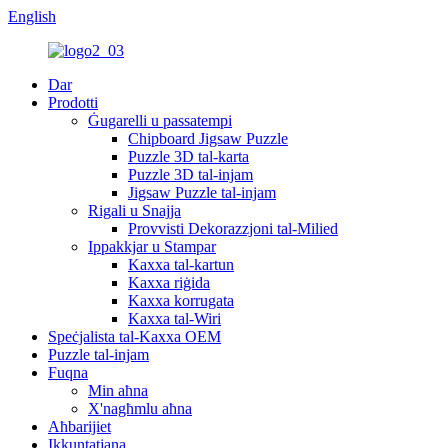
English
Dar
Prodotti
Ġugarelli u passatempi
Chipboard Jigsaw Puzzle
Puzzle 3D tal-karta
Puzzle 3D tal-injam
Jigsaw Puzzle tal-injam
Rigali u Snajja
Provvisti Dekorazzjoni tal-Milied
Ippakkjar u Stampar
Kaxxa tal-kartun
Kaxxa riġida
Kaxxa korrugata
Kaxxa tal-Wiri
Speċjalista tal-Kaxxa OEM
Puzzle tal-injam
Fuqna
Min aħna
X'nagħmlu aħna
Aħbarijiet
Ikkuntatjana