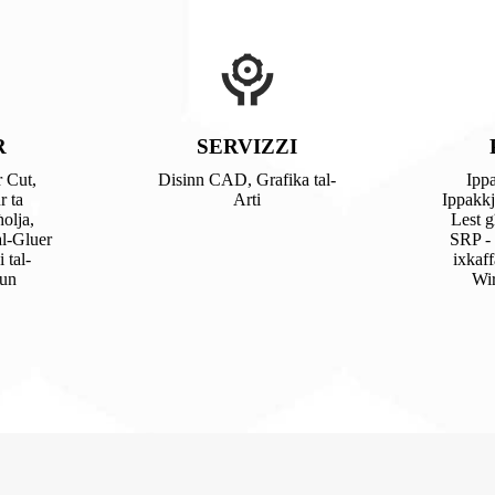
R
SERVIZZI
 Cut,
Disinn CAD, Grafika tal-
Ippa
r ta
Arti
Ippakkj
olja,
Lest g
l-Gluer
SRP - 
 tal-
ixkaf
ħun
Wir