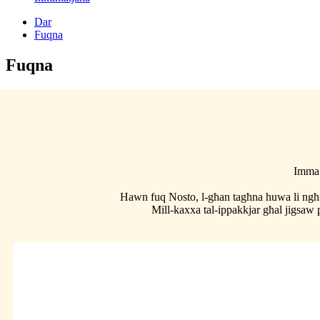
Dar
Fuqna
Fuqna
Imma s
Hawn fuq Nosto, l-għan tagħna huwa li ngħinu
Mill-kaxxa tal-ippakkjar għal jigsaw p