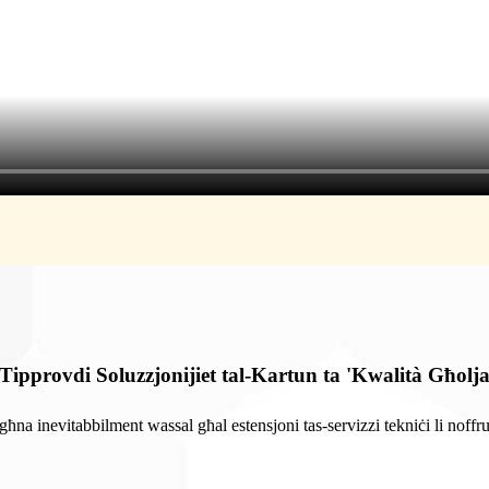
Tipprovdi Soluzzjonijiet tal-Kartun ta 'Kwalità Għolj
ħna inevitabbilment wassal għal estensjoni tas-servizzi tekniċi li noffru,