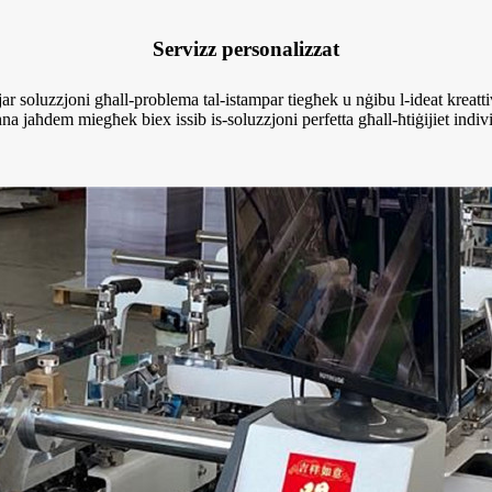
Servizz personalizzat
soluzzjoni għall-problema tal-istampar tiegħek u nġibu l-ideat kreattivi
ħna jaħdem miegħek biex issib is-soluzzjoni perfetta għall-ħtiġijiet indiv