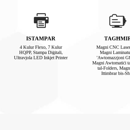
ISTAMPAR
TAGĦMI
4 Kulur Flexo, 7 Kulur
Magni CNC Laser
HQPP, Stampa Diġitali,
Magni Laminatu
Ultravjola LED Inkjet Printer
'Awtomazzjoni Għ
Magni Awtomatiċi ta
tal-Folders, Magni
Ittimbrar bis-S