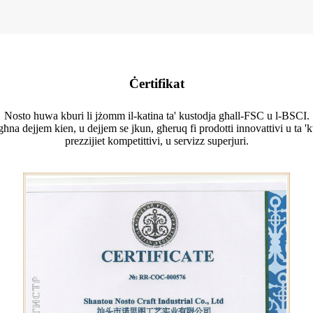
Ċertifikat
Nosto huwa kburi li jżomm il-katina ta' kustodja għall-FSC u l-BSCI.
ħna dejjem kien, u dejjem se jkun, għeruq fi prodotti innovattivi u ta 'k
prezzijiet kompetittivi, u servizz superjuri.