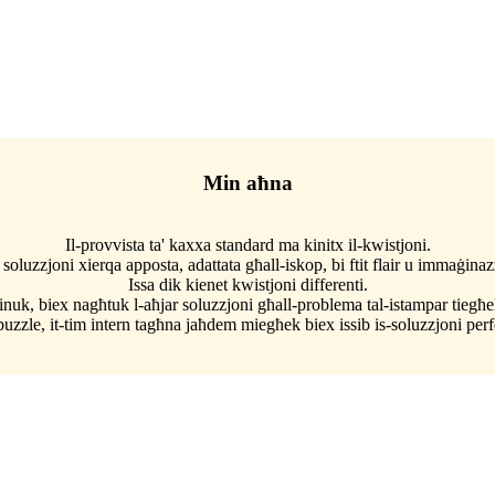
Min aħna
Il-provvista ta' kaxxa standard ma kinitx il-kwistjoni.
oluzzjoni xierqa apposta, adattata għall-iskop, bi ftit flair u immaġina
Issa dik kienet kwistjoni differenti.
k, biex nagħtuk l-aħjar soluzzjoni għall-problema tal-istampar tiegħek u
uzzle, it-tim intern tagħna jaħdem miegħek biex issib is-soluzzjoni perfet