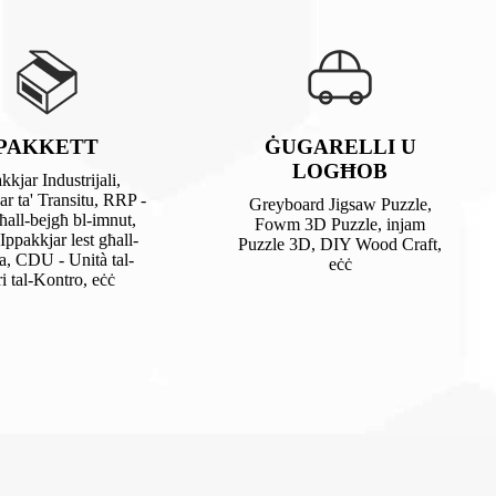
PAKKETT
ĠUGARELLI U
LOGĦOB
kkjar Industrijali,
ar ta' Transitu, RRP -
Greyboard Jigsaw Puzzle,
ħall-bejgħ bl-imnut,
Fowm 3D Puzzle, injam
Ippakkjar lest għall-
Puzzle 3D, DIY Wood Craft,
fa, CDU - Unità tal-
eċċ
i tal-Kontro, eċċ